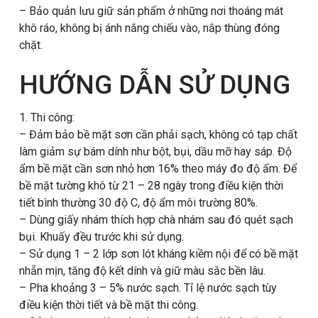
– Bảo quản lưu giữ sản phẩm ở những nơi thoáng mát
khô ráo, không bị ánh nắng chiếu vào, nắp thùng đóng
chặt.
HƯỚNG DẪN SỬ DỤNG
1. Thi công:
– Đảm bảo bề mặt sơn cần phải sạch, không có tạp chất
làm giảm sự bám dính như bột, bụi, dầu mỡ hay sáp. Độ
ẩm bề mặt cần sơn nhỏ hơn 16% theo máy đo độ ẩm. Để
bề mặt tường khô từ 21 – 28 ngày trong điều kiện thời
tiết bình thường 30 độ C, độ ẩm môi trường 80%.
– Dùng giấy nhám thích hợp chà nhám sau đó quét sạch
bụi. Khuấy đều trước khi sử dụng.
– Sử dụng 1 – 2 lớp sơn lót kháng kiềm nội để có bề mặt
nhẵn mịn, tăng độ kết dính và giữ màu sắc bền lâu.
– Pha khoảng 3 – 5% nước sạch. Tỉ lệ nước sạch tùy
điều kiện thời tiết và bề mặt thi công.