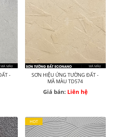
ẤT -
SƠN HIỆU ỨNG TƯỜNG ĐẤT -
MÃ MÀU TD574
Giá bán:
Liên hệ
HOT