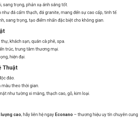
sang trọng, phản xạ ánh sáng tốt.
như đá cẩm thạch, đá granite, mang đến sự cao cấp, tinh tế.
nh, sang trọng, tạo điểm nhấn đặc biệt cho không gian.
ật
ệt thự, khách sạn, quán cà phê, spa.
iến trúc, trung tâm thương mại.
ng, hiện đại.
ệ Thuật
độc đáo.
 màu theo thời gian.
mặt như tường xi măng, thạch cao, gỗ, kim loại.
t lượng cao
, hãy liên hệ ngay
Econano
– thương hiệu uy tín chuyên cung