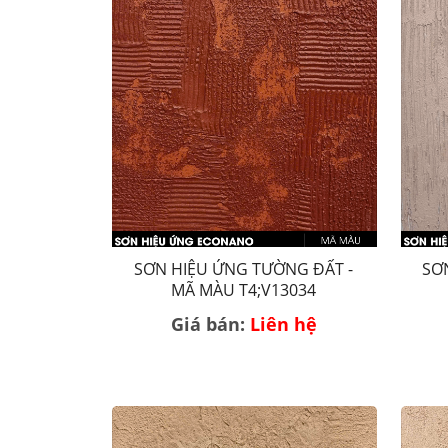
SƠN HIỆU ỨNG TƯỜNG ĐẤT -
SƠ
MÃ MÀU T4;V13034
Giá bán:
Liên hệ