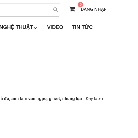
0
ĐĂNG NHẬP
 NGHỆ THUẬT
VIDEO
TIN TỨC
iả đá, ánh kim vân ngọc, gỉ sét, nhung lụa
… Đây là xu