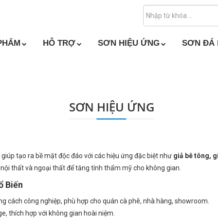
PHẨM
HỖ TRỢ
SƠN HIỆU ỨNG
SƠN ĐÁ
SƠN HIỆU ỨNG
, giúp tạo ra bề mặt độc đáo với các hiệu ứng đặc biệt như
giả bê tông, g
 nội thất và ngoại thất để tăng tính thẩm mỹ cho không gian.
ổ Biến
 cách công nghiệp, phù hợp cho quán cà phê, nhà hàng, showroom.
ge, thích hợp với không gian hoài niệm.