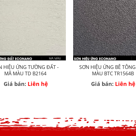
N HIỆU ỨNG TƯỜNG ĐẤT -
SƠN HIỆU ỨNG BÊ TÔNG
MÃ MÀU TD B2164
MÀU BTC TR1564B
Giá bán:
Liên hệ
Giá bán:
Liên hệ