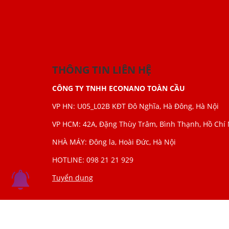
THÔNG TIN LIÊN HỆ
CÔNG TY TNHH ECONANO TOÀN CẦU
VP HN: U05_L02B KĐT Đô Nghĩa, Hà Đông, Hà Nội
VP HCM: 42A, Đặng Thùy Trâm, Bình Thạnh, Hồ Chí
NHÀ MÁY: Đông la, Hoài Đức, Hà Nội
HOTLINE: 098 21 21 929
Tuyển dụng