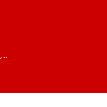
 Minh
© Econano.net
Powered by
Salekit.com