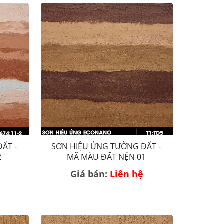
ẤT -
SƠN HIỆU ỨNG TƯỜNG ĐẤT -
2
MÃ MÀU ĐẤT NỆN 01
Giá bán:
Liên hệ