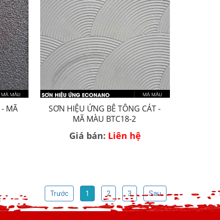
 - MÃ
SƠN HIỆU ỨNG BÊ TÔNG CÁT -
MÃ MÀU BTC18-2
Giá bán:
Liên hệ
Trước
1
2
3
Sau