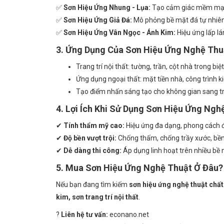
✅
Sơn Hiệu Ứng Nhung - Lụa:
Tạo cảm giác mềm mại, 
✅
Sơn Hiệu Ứng Giả Đá:
Mô phỏng bề mặt đá tự nhiên 
✅
Sơn Hiệu Ứng Vân Ngọc - Ánh Kim:
Hiệu ứng lấp lá
3. Ứng Dụng Của Sơn Hiệu Ứng Nghệ Thu
Trang trí nội thất: tường, trần, cột nhà trong bi
Ứng dụng ngoại thất: mặt tiền nhà, công trình k
Tạo điểm nhấn sáng tạo cho không gian sang trọ
4. Lợi Ích Khi Sử Dụng Sơn Hiệu Ứng Ngh
✔
Tính thẩm mỹ cao:
Hiệu ứng đa dạng, phong cách 
✔
Độ bền vượt trội:
Chống thấm, chống trầy xước, bền
✔
Dễ dàng thi công:
Áp dụng linh hoạt trên nhiều bề 
5. Mua Sơn Hiệu Ứng Nghệ Thuật Ở Đâu?
Nếu bạn đang tìm kiếm
sơn hiệu ứng nghệ thuật chấ
kim, sơn trang trí nội thất
.
?
Liên hệ tư vấn:
econano.net