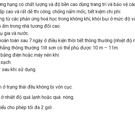
ượng hạng có chất lượng và độ bền cao dùng trang trí và bảo vệ cá
p cao và rất dễ thi công, chống nấm mốc, tiết kiệm chi phí.
ng từ các phản ứng hoá học trong không khí, khói bụi ở mức độ v
ộ ẩm trong nhà tương đối cao.
hụ gia và nước.
àn toàn sau 7 ngày ở điều kiện thời tiết thông thường (nhiệt độ
phẳng thông thường 1lít sơn có thể phủ được 10 m – 11m.
n bằng điện hoặc máy nén khí.
 sạch.
 sau khi sử dụng.
 ở trạng thái đều không bị vón cục.
 ở nhiệt độ quá lạnh hoặc quá nóng.
iểu cho phép tối đa 2 giờ .