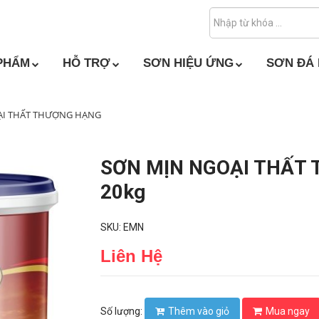
PHẨM
HỖ TRỢ
SƠN HIỆU ỨNG
SƠN ĐÁ
ẠI THẤT THƯỢNG HẠNG
SƠN MỊN NGOẠI THẤT 
20kg
SKU: EMN
Liên Hệ
Thêm vào giỏ
Mua ngay