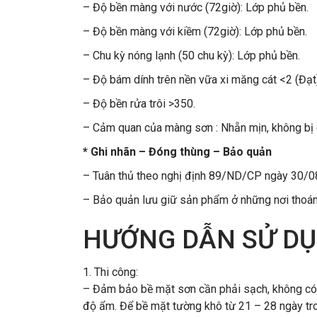
– Độ bền màng với nước (72giờ): Lớp phủ bền.
– Độ bền màng với kiềm (72giờ): Lớp phủ bền.
– Chu kỳ nóng lạnh (50 chu kỳ): Lớp phủ bền.
– Độ bám dính trên nền vữa xi măng cát <2 (Đạt)
– Độ bền rửa trôi >350.
– Cảm quan của màng sơn : Nhẵn mịn, không bị c
* Ghi nhãn – Đóng thùng – Bảo quản
– Tuân thủ theo nghị định 89/ND/CP ngày 30/08
– Bảo quản lưu giữ sản phẩm ở những nơi thoáng
HƯỚNG DẪN SỬ D
1. Thi công:
– Đảm bảo bề mặt sơn cần phải sạch, không có
độ ẩm. Để bề mặt tường khô từ 21 – 28 ngày tro