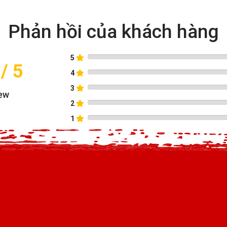
Phản hồi của khách hàng
5
/ 5
4
3
ew
2
1