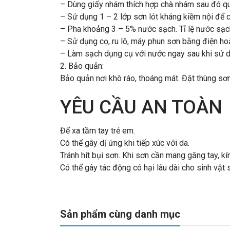
– Dùng giấy nhám thích hợp chà nhám sau đó qu
– Sử dụng 1 – 2 lớp sơn lót kháng kiềm nội để c
– Pha khoảng 3 – 5% nước sạch. Tỉ lệ nước sạch t
– Sử dụng cọ, ru lô, máy phun sơn bằng điện hoặ
– Làm sạch dụng cụ với nước ngay sau khi sử 
2. Bảo quản:
Bảo quản nơi khô ráo, thoáng mát. Đặt thùng sơn
YÊU CẦU AN TOÀN
Để xa tầm tay trẻ em.
Có thể gây dị ứng khi tiếp xúc với da.
Tránh hít bụi sơn. Khi sơn cần mang găng tay, kí
Có thể gây tác động có hại lâu dài cho sinh vật
Sản phẩm cùng danh mục