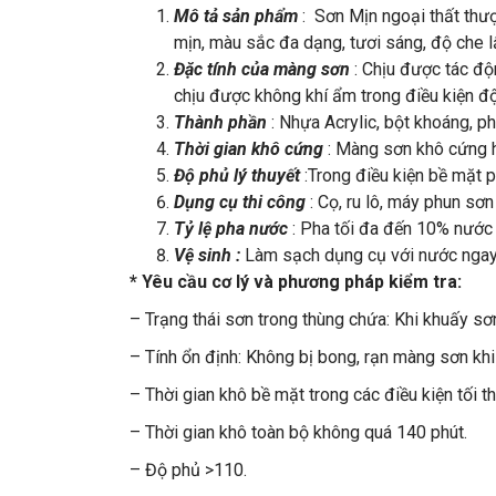
Mô tả sản phẩm
: Sơn Mịn ngoại thất th
mịn, màu sắc đa dạng, tươi sáng, độ che lấ
Đặc tính của màng sơn
: Chịu được tác độ
chịu được không khí ẩm trong điều kiện đ
Thành phần
: Nhựa Acrylic, bột khoáng, p
Thời gian khô cứng
: Màng sơn khô cứng ho
Độ phủ lý thuyết
:Trong điều kiện bề mặt 
Dụng cụ thi công
: Cọ, ru lô, máy phun sơ
Tỷ lệ pha nước
: Pha tối đa đến 10% nước
Vệ sinh :
Làm sạch dụng cụ với nước ngay
* Yêu cầu cơ lý và phương pháp kiểm tra:
– Trạng thái sơn trong thùng chứa: Khi khuấy sơn
– Tính ổn định: Không bị bong, rạn màng sơn khi
– Thời gian khô bề mặt trong các điều kiện tối th
– Thời gian khô toàn bộ không quá 140 phút.
– Độ phủ >110.