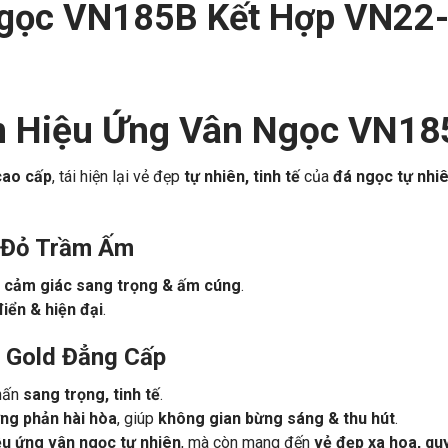
Ngọc VN185B Kết Hợp VN22-
ơn Hiệu Ứng Vân Ngọc VN1
cao cấp
, tái hiện lại vẻ đẹp
tự nhiên, tinh tế
của
đá ngọc tự nhi
 Đỏ Trầm Ấm
o
cảm giác sang trọng & ấm cúng
.
điển & hiện đại
.
 Gold Đẳng Cấp
nhấn
sang trọng, tinh tế
.
ơng phản hài hòa
, giúp
không gian bừng sáng & thu hút
.