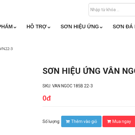
PHẨM
HỖ TRỢ
SƠN HIỆU ỨNG
SƠN ĐÁ
 VN22-3
SƠN HIỆU ỨNG VÂN NGỌ
SKU: VAN NGOC 185B 22-3
0đ
Thêm vào giỏ
Mua ngay