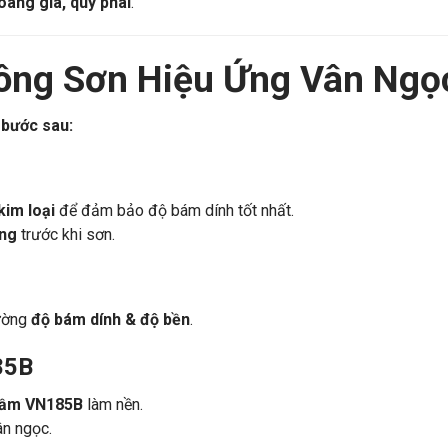
ền bỉ với thời gian & luôn nổi bật
.
àng gia, quý phái
.
Công Sơn Hiệu Ứng Vân Ng
 bước sau:
kim loại
để đảm bảo độ bám dính tốt nhất.
ẳng
trước khi sơn.
ường
độ bám dính & độ bền
.
85B
rầm VN185B
làm nền.