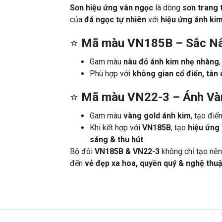
Sơn hiệu ứng vân ngọc
là dòng
sơn trang 
của
đá ngọc tự nhiên
với
hiệu ứng ánh ki
⭐
Mã màu VN185B – Sắc N
Gam màu
nâu đỏ ánh kim nhẹ nhàng
Phù hợp với
không gian cổ điển, tân 
⭐
Mã màu VN22-3 – Ánh Và
Gam màu
vàng gold ánh kim
, tạo đi
Khi kết hợp với
VN185B
, tạo
hiệu ứng
sáng & thu hút
.
Bộ đôi
VN185B & VN22-3
không chỉ tạo nê
đến
vẻ đẹp xa hoa, quyền quý & nghệ thu