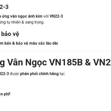
ân ngọc.
2-3
u ứng vân ngọc ánh kim
với
VN22-3
.
ứng tự nhiên & sang trọng.
 bảo vệ
m bẩn & bảo vệ màu sắc lâu dài
.
ng Vân Ngọc VN185B & VN2
N22-3
được
phân phối chính hãng
tại:
n phí!