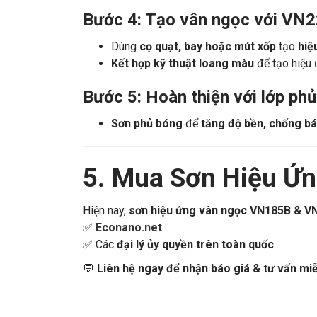
Để khô hoàn toàn trước khi tạo hiệu ứng v
Bước 4: Tạo vân ngọc với VN2
Dùng
cọ quạt, bay hoặc mút xốp
tạo
hiệ
Kết hợp kỹ thuật loang màu
để tạo hiệu 
Bước 5: Hoàn thiện với lớp phủ
Sơn phủ bóng
để
tăng độ bền, chống bá
5. Mua Sơn Hiệu Ứ
Hiện nay,
sơn hiệu ứng vân ngọc VN185B & V
✅
Econano.net
✅ Các
đại lý ủy quyền trên toàn quốc
💬
Liên hệ ngay để nhận báo giá & tư vấn miễ