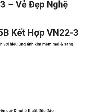
3 – Vẻ Đẹp Nghệ
85B Kết Hợp VN22-3
ên
với
hiệu ứng ánh kim mềm mại & sang