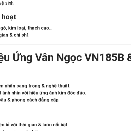
t
luôn bền đẹp
.
vệ sinh.
 hoạt
gỗ, kim loại, thạch cao…
gian & chi phí
.
iệu Ứng Vân Ngọc VN185B 
m nhấn sang trọng & nghệ thuật
.
t ánh nhìn với hiệu ứng ánh kim độc đáo
.
sâu & phong cách đẳng cấp
.