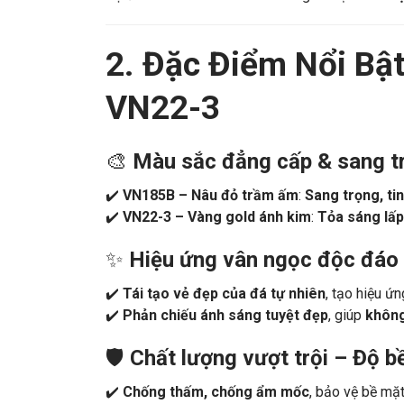
Bộ đôi
VN185B & VN22-3
không chỉ tạo nên
hi
2. Đặc Điểm Nổi Bậ
VN22-3
🎨
Màu sắc đẳng cấp & sang t
✔️
VN185B – Nâu đỏ trầm ấm
:
Sang trọng, tin
✔️
VN22-3 – Vàng gold ánh kim
:
Tỏa sáng lấp
✨
Hiệu ứng vân ngọc độc đáo
✔️
Tái tạo vẻ đẹp của đá tự nhiên
, tạo hiệu ứ
✔️
Phản chiếu ánh sáng tuyệt đẹp
, giúp
không
🛡️
Chất lượng vượt trội – Độ b