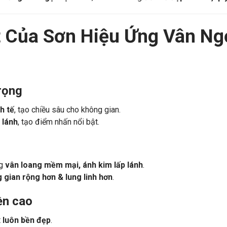
ệu ứng vân ngọc tự nhiên
, mà còn mang đến
vẻ đẹp xa hoa, qu
t Của Sơn Hiệu Ứng Vân N
rọng
h tế
, tạo chiều sâu cho không gian.
 lánh
, tạo điểm nhấn nổi bật.
ng
vân loang mềm mại, ánh kim lấp lánh
.
 gian rộng hơn & lung linh hơn
.
ền cao