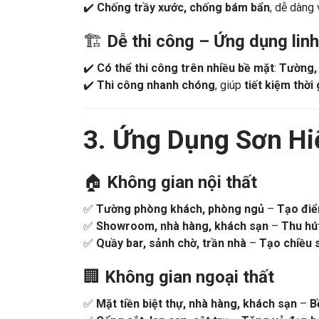
✔️
Chống thấm, chống ẩm mốc
, bảo vệ bề mặ
✔️
Chống trầy xước, chống bám bẩn
, dễ dàng 
🏗️
Dễ thi công – Ứng dụng linh
✔️
Có thể thi công trên nhiều bề mặt
:
Tường, 
✔️
Thi công nhanh chóng
, giúp
tiết kiệm thời 
3. Ứng Dụng Sơn H
🏠
Không gian nội thất
✅
Tường phòng khách, phòng ngủ
–
Tạo điể
✅
Showroom, nhà hàng, khách sạn
–
Thu hú
✅
Quầy bar, sảnh chờ, trần nhà
–
Tạo chiều 
🏢
Không gian ngoại thất