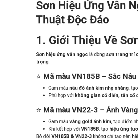
Sơn Hiệu Ứng Vân 
Thuật Độc Đáo
1. Giới Thiệu Về S
Sơn hiệu ứng vân ngọc
là dòng
sơn trang trí 
trọng
.
⭐
Mã màu VN185B – Sắc Nâu
Gam màu
nâu đỏ ánh kim nhẹ nhàng
, tạ
Phù hợp với
không gian cổ điển, tân cổ 
⭐
Mã màu VN22-3 – Ánh Vàng
Gam màu
vàng gold ánh kim
, tạo điểm 
Khi kết hợp với
VN185B
, tạo
hiệu ứng tư