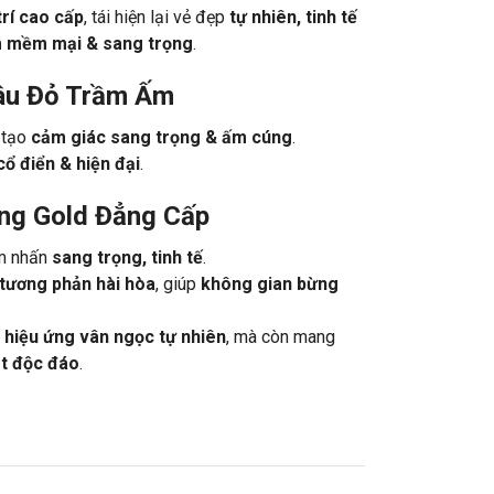
trí cao cấp
, tái hiện lại vẻ đẹp
tự nhiên, tinh tế
m mềm mại & sang trọng
.
âu Đỏ Trầm Ấm
, tạo
cảm giác sang trọng & ấm cúng
.
cổ điển & hiện đại
.
ng Gold Đẳng Cấp
ểm nhấn
sang trọng, tinh tế
.
 tương phản hài hòa
, giúp
không gian bừng
n
hiệu ứng vân ngọc tự nhiên
, mà còn mang
ật độc đáo
.