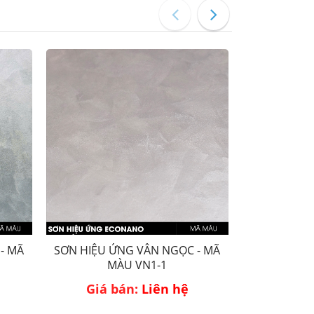
- MÃ
SƠN HIỆU ỨNG VÂN NGỌC - MÃ
SƠN HIỆU Ứ
MÀU VN1-1
MÀU VN
Giá bán:
Liên hệ
Giá 