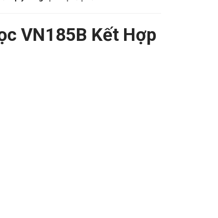
yền quý & nghệ thuật độc đáo
.
gọc VN185B Kết Hợp