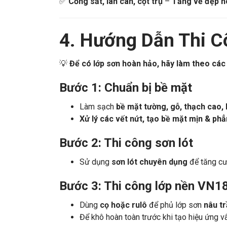
✅
Mặt tiền biệt thự, nhà hàng, khách sạn
–
B
✅
Cổng sắt, lan can, cột trụ
–
Tăng vẻ đẹp ho
4. Hướng Dẫn Thi 
💡
Để có lớp sơn hoàn hảo, hãy làm theo các
Bước 1: Chuẩn bị bề mặt
Làm sạch
bề mặt tường, gỗ, thạch cao, 
Xử lý các vết nứt, tạo bề mặt mịn & ph
Bước 2: Thi công sơn lót
Sử dụng
sơn lót chuyên dụng
để tăng c
Bước 3: Thi công lớp nền VN1
Dùng
cọ hoặc rulô
để phủ lớp sơn
nâu t