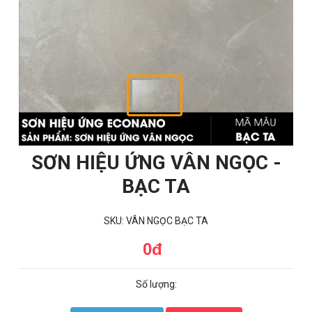
SƠN HIỆU ỨNG VÂN NGỌC -
BẠC TA
SKU: VÂN NGỌC BẠC TA
0đ