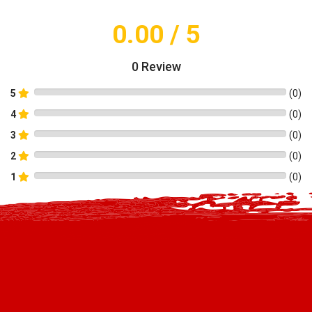
0.00
/ 5
0
Review
5
(
0
)
4
(
0
)
3
(
0
)
2
(
0
)
1
(
0
)