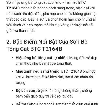
Sơn hiệu ứng bê tông cát Econano - mã màu
BTC
T2164B
mang đến phong cách sang trọng, hiện đại với
sắc xanh rêu độc đáo, phù hợp cho nhiều không gian nội
thất cao cấp. Đây là sự lựa chọn hoàn hảo cho những ai
yêu thích vẻ đẹp mạnh mẽ nhưng vẫn giữ được nét tối
giản và thanh lịch.
2. Đặc Điểm Nổi Bật Của Sơn Bê
Tông Cát BTC T2164B
Hiệu ứng bê tông cát tự nhiên
: Mang đến vẻ đẹp
chân thực như bề mặt bê tông thật.
Màu xanh rêu sang trọng
: BTC T2164B phù hợp
với xu hướng thiết kế hiện đại, tạo điểm nhấn ấn
tượng.
Độ bền vượt trội
: Khả năng chống thấm, chống
bám bẩn giúp duy trì vẻ đẹp lâu dài.
Dễ thi công
: Công nghệ sơn tiên tiến giúp quá trình