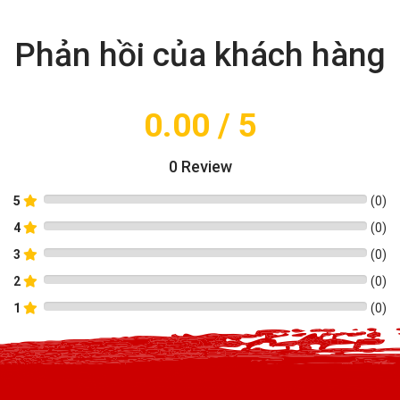
Phản hồi của khách hàng
0.00
/ 5
0
Review
5
(
0
)
4
(
0
)
3
(
0
)
2
(
0
)
1
(
0
)