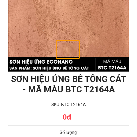
SƠN HIỆU ỨNG BÊ TÔNG CÁT
- MÃ MÀU BTC T2164A
SKU: BTC T2164A
0đ