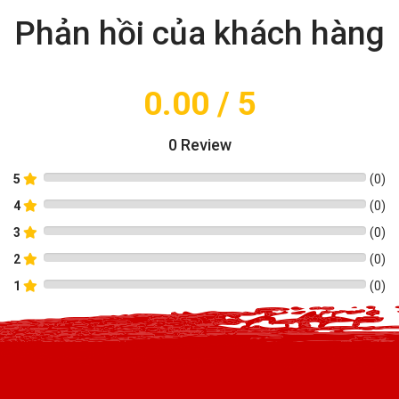
Phản hồi của khách hàng
0.00
/ 5
0
Review
5
(
0
)
4
(
0
)
3
(
0
)
2
(
0
)
1
(
0
)