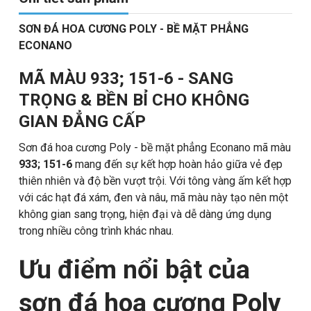
SƠN ĐÁ HOA CƯƠNG POLY - BỀ MẶT PHẲNG
ECONANO
MÃ MÀU 933; 151-6 - SANG
TRỌNG & BỀN BỈ CHO KHÔNG
GIAN ĐẲNG CẤP
Sơn đá hoa cương Poly - bề mặt phẳng Econano mã màu
933; 151-6
mang đến sự kết hợp hoàn hảo giữa vẻ đẹp
thiên nhiên và độ bền vượt trội. Với tông vàng ấm kết hợp
với các hạt đá xám, đen và nâu, mã màu này tạo nên một
không gian sang trọng, hiện đại và dễ dàng ứng dụng
trong nhiều công trình khác nhau.
Ưu điểm nổi bật của
sơn đá hoa cương Poly