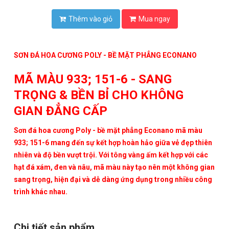
Thêm vào giỏ
Mua ngay
SƠN ĐÁ HOA CƯƠNG POLY - BỀ MẶT PHẲNG ECONANO
MÃ MÀU 933; 151-6 - SANG
TRỌNG & BỀN BỈ CHO KHÔNG
GIAN ĐẲNG CẤP
Sơn đá hoa cương Poly - bề mặt phẳng Econano mã màu
933; 151-6
mang đến sự kết hợp hoàn hảo giữa vẻ đẹp thiên
nhiên và độ bền vượt trội. Với tông vàng ấm kết hợp với các
hạt đá xám, đen và nâu, mã màu này tạo nên một không gian
sang trọng, hiện đại và dễ dàng ứng dụng trong nhiều công
trình khác nhau.
Chi tiết sản phẩm