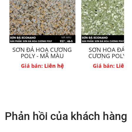
SƠN ĐÁ HOA CƯƠNG
SƠN HOA ĐÁ 
POLY - MÃ MÀU
CƯƠNG POLY -
937;46-5
MÀU 934;23-
Giá bán:
Liên hệ
Giá bán:
Liên 
Phản hồi của khách hàng