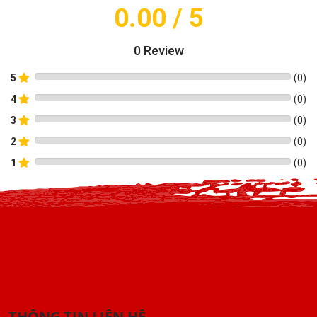
0.00
/ 5
0
Review
5
(
0
)
4
(
0
)
3
(
0
)
2
(
0
)
1
(
0
)
THÔNG TIN LIÊN HỆ