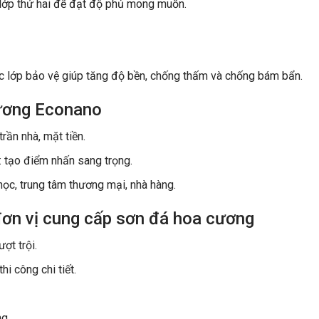
 lớp thứ hai để đạt độ phủ mong muốn.
c lớp bảo vệ giúp tăng độ bền, chống thấm và chống bám bẩn.
cương Econano
trần nhà, mặt tiền.
: tạo điểm nhấn sang trọng.
học, trung tâm thương mại, nhà hàng.
đơn vị cung cấp sơn đá hoa cương
ợt trội.
i công chi tiết.
ng.