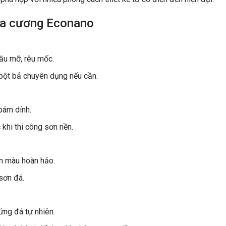
hoa cương Econano
dầu mỡ, rêu mốc.
 bột bả chuyên dụng nếu cần.
bám dính.
 khi thi công sơn nền.
n màu hoàn hảo.
sơn đá.
ng đá tự nhiên.