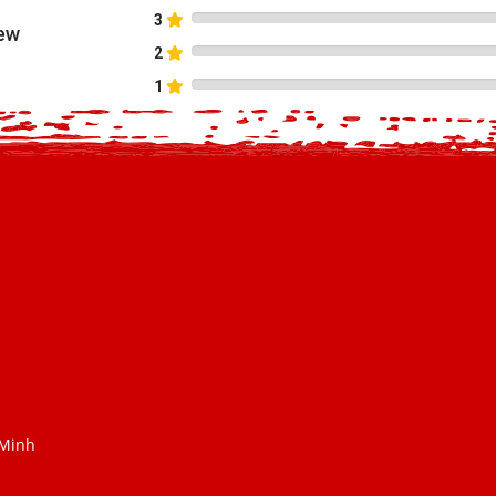
3
ew
2
1
 Minh