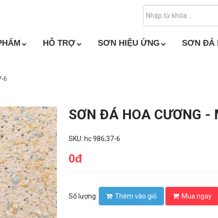
PHẨM
HỖ TRỢ
SƠN HIỆU ỨNG
SƠN ĐÁ
-6
SƠN ĐÁ HOA CƯƠNG - 
SKU: hc 986;37-6
0đ
Thêm vào giỏ
Mua ngay