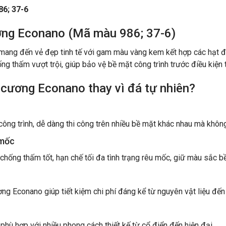
6; 37-6
ương Econano (Mã màu 986; 37-6)
ang đến vẻ đẹp tinh tế với gam màu vàng kem kết hợp các hạt đá
 thấm vượt trội, giúp bảo vệ bề mặt công trình trước điều kiện th
 cương Econano thay vì đá tự nhiên?
ng trình, dễ dàng thi công trên nhiều bề mặt khác nhau mà không
 mốc
hống thấm tốt, hạn chế tối đa tình trạng rêu mốc, giữ màu sắc bề
ơng Econano giúp tiết kiệm chi phí đáng kể từ nguyên vật liệu đế
hù hợp với nhiều phong cách thiết kế từ cổ điển đến hiện đại.