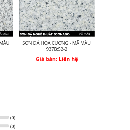
 MÀU
SƠN ĐÁ HOA CƯƠNG - MÃ MÀU
SƠN ĐÁ HO
937B;52-2
Giá bán:
Liên hệ
Giá 
(
0
)
(
0
)