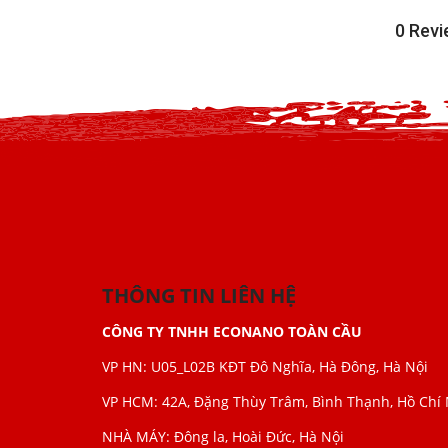
0
Revi
THÔNG TIN LIÊN HỆ
CÔNG TY TNHH ECONANO TOÀN CẦU
VP HN: U05_L02B KĐT Đô Nghĩa, Hà Đông, Hà Nội
VP HCM: 42A, Đặng Thùy Trâm, Bình Thạnh, Hồ Chí
NHÀ MÁY: Đông la, Hoài Đức, Hà Nội