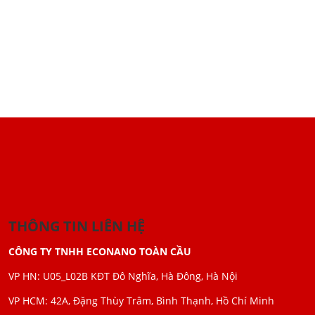
THÔNG TIN LIÊN HỆ
CÔNG TY TNHH ECONANO TOÀN CẦU
VP HN: U05_L02B KĐT Đô Nghĩa, Hà Đông, Hà Nội
VP HCM: 42A, Đặng Thùy Trâm, Bình Thạnh, Hồ Chí Minh