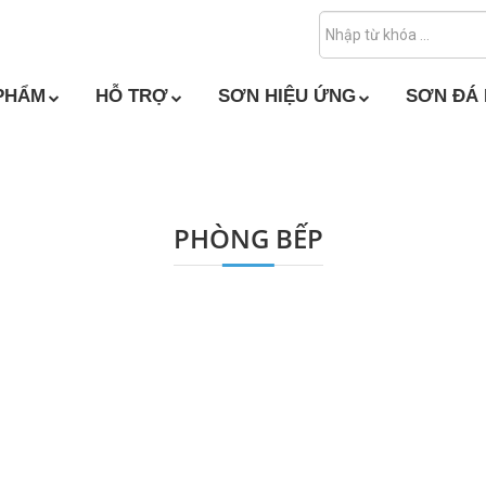
PHẨM
HỖ TRỢ
SƠN HIỆU ỨNG
SƠN ĐÁ
PHÒNG BẾP