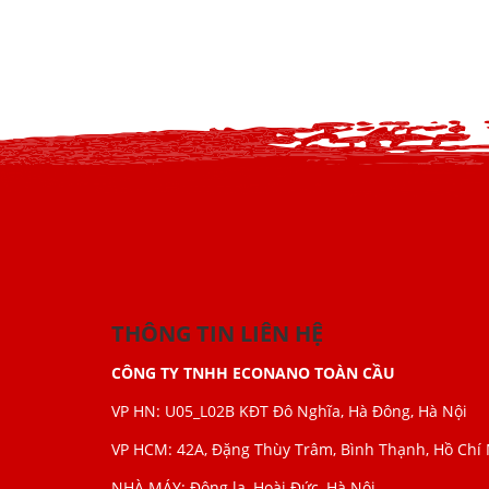
THÔNG TIN LIÊN HỆ
CÔNG TY TNHH ECONANO TOÀN CẦU
VP HN: U05_L02B KĐT Đô Nghĩa, Hà Đông, Hà Nội
VP HCM: 42A, Đặng Thùy Trâm, Bình Thạnh, Hồ Chí
NHÀ MÁY: Đông la, Hoài Đức, Hà Nội