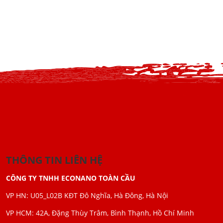
THÔNG TIN LIÊN HỆ
CÔNG TY TNHH ECONANO TOÀN CẦU
VP HN: U05_L02B KĐT Đô Nghĩa, Hà Đông, Hà Nội
VP HCM: 42A, Đặng Thùy Trâm, Bình Thạnh, Hồ Chí Minh