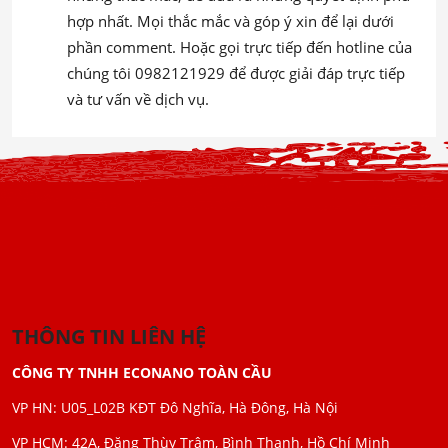
hợp nhất. Mọi thắc mắc và góp ý xin để lại dưới
phần comment. Hoặc gọi trực tiếp đến hotline của
chúng tôi 0982121929 để được giải đáp trực tiếp
và tư vấn về dịch vụ.
THÔNG TIN LIÊN HỆ
CÔNG TY TNHH ECONANO TOÀN CẦU
VP HN: U05_L02B KĐT Đô Nghĩa, Hà Đông, Hà Nội
VP HCM: 42A, Đặng Thùy Trâm, Bình Thạnh, Hồ Chí Minh