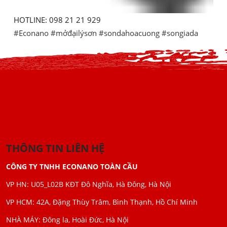
HOTLINE: 098 21 21 929
#Econano
#mởđạilýsơn
#sondahoacuong
#songiada
THÔNG TIN LIÊN HỆ
CÔNG TY TNHH ECONANO TOÀN CẦU
VP HN: U05_L02B KĐT Đô Nghĩa, Hà Đông, Hà Nội
VP HCM: 42A, Đặng Thùy Trâm, Bình Thạnh, Hồ Chí Minh
NHÀ MÁY: Đông la, Hoài Đức, Hà Nội